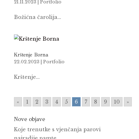
21.11.2023
|
Portfolio
Božićna čarolija...
Krštenje Borna
22.02.2023
|
Portfolio
Krštenje...
«
1
2
3
4
5
6
7
8
9
10
»
Nove objave
Koje trenutke s vjenčanja parovi
najradije pamte