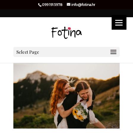
099 191 5978
info@fotina.hr
Select Page