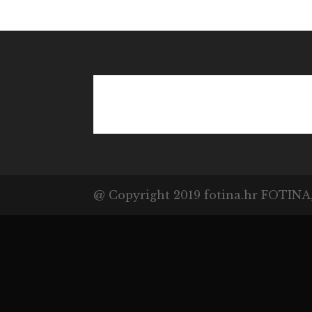
© Copyright fotina.hr 
ZA USLUGE, VL. KRISTI
DUBRAVA 35, 10040 ZA
@ Copyright 2019 fotina.hr FOTI