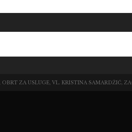
FOTINA, OBRT
NA SAMARDŽIĆ,
GREB
NA, OBRT ZA USLUGE, VL. KRISTINA SAMARDŽIĆ, 